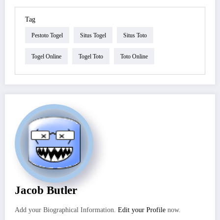
Tag
Pestoto Togel
Situs Togel
Situs Toto
Togel Online
Togel Toto
Toto Online
Jacob Butler
Add your Biographical Information.
Edit your Profile
now.