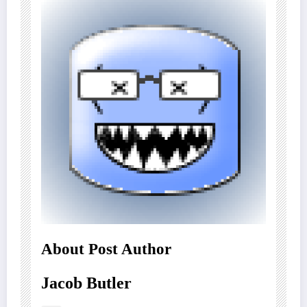
About Post Author
Jacob Butler