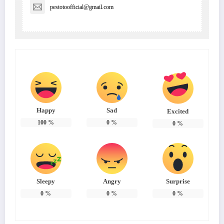
pestotoofficial@gmail.com
Happy
Sad
Excited
100
%
0
%
0
%
Sleepy
Angry
Surprise
0
%
0
%
0
%